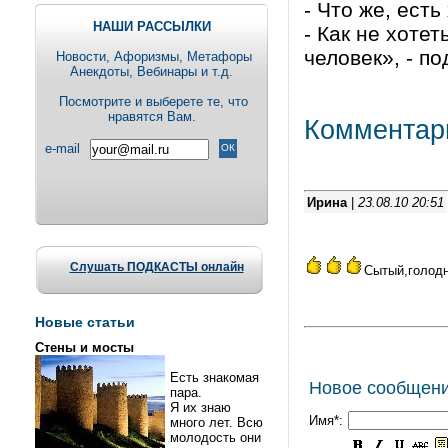
- Что же, есть
НАШИ РАССЫЛКИ
- Как не хотет
человек», - п
Новости, Aфоризмы, Метафоры
Анекдоты, Вебинары и т.д.
Посмотрите и выберете те, что
нравятся Вам.
Комментар
e-mail
Ирина
|
23.08.10 20:51
Слушать ПОДКАСТЫ онлайн
Сытый,голодн
Новые статьи
Стены и мосты
Есть знакомая
Новое сообщен
пара.
Я их знаю
Имя*:
много лет. Всю
молодость они