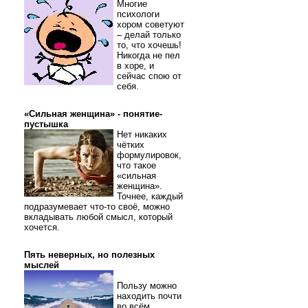
Многие
психологи
хором советуют
– делай только
то, что хочешь!
Никогда не пел
в хоре, и
сейчас спою от
себя.
«Сильная женщина» - понятие-
пустышка
Нет никаких
чётких
формулировок,
что такое
«сильная
женщина».
Точнее, каждый
подразумевает что-то своё, можно
вкладывать любой смысл, который
хочется.
Пять неверных, но полезных
мыслей
Пользу можно
находить почти
во всём.