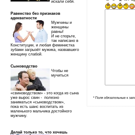
искали себя.
Равенство без признаков
адекватности
Мужчины и
женщины
равны!
И не спорьте,
так написано в
Конституции, и любая феминистка
зубами загрызёт мужика, назвавшего
женщину слабой.
Сыноводство
Чтобы не
мучиться
«свиноводством» - это когда из сына
уже вырос свин - полезно
* Поля обязательные к за
заниматься «сыноводством»,
пока есть шанс воспитать из
маленького мальчика достойного
мужчину.
Делай только то, что хочешь