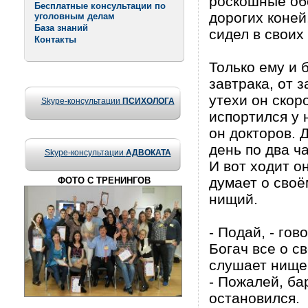
роскошные обе
Бесплатные консультации по
дорогих коней
уголовным делам
База знаний
сидел в своих
Контакты
Только ему и 
завтрака, от з
утехи он скоро
Skype-консультации
ПСИХОЛОГА
испортился у 
он докторов. 
день по два ч
Skype-консультации
АДВОКАТА
И вот ходит о
думает о своё
ФОТО С ТРЕНИНГОВ
нищий.
- Подай, - гов
Богач все о св
слушает нище
- Пожалей, ба
остановился.