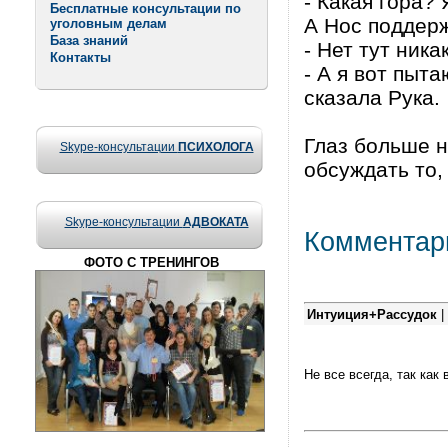
- Какая гора? 
Бесплатные консультации по
А Нос поддер
уголовным делам
База знаний
- Нет тут ника
Контакты
- А я вот пыт
сказала Рука.
Глаз больше н
Skype-консультации
ПСИХОЛОГА
обсуждать то, 
Skype-консультации
АДВОКАТА
Комментар
ФОТО С ТРЕНИНГОВ
Интуиция+Рассудок
|
Не все всегда, так как