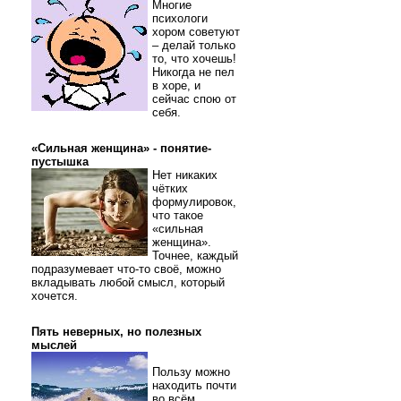
Многие
психологи
хором советуют
– делай только
то, что хочешь!
Никогда не пел
в хоре, и
сейчас спою от
себя.
«Сильная женщина» - понятие-
пустышка
Нет никаких
чётких
формулировок,
что такое
«сильная
женщина».
Точнее, каждый
подразумевает что-то своё, можно
вкладывать любой смысл, который
хочется.
Пять неверных, но полезных
мыслей
Пользу можно
находить почти
во всём.