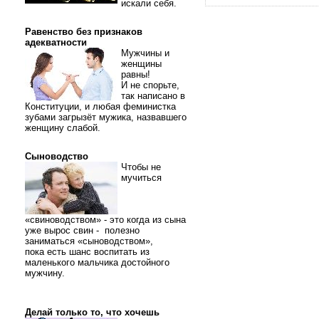
искали себя.
Равенство без признаков
адекватности
Мужчины и
женщины
равны!
И не спорьте,
так написано в
Конституции, и любая феминистка
зубами загрызёт мужика, назвавшего
женщину слабой.
Сыноводство
Чтобы не
мучиться
«свиноводством» - это когда из сына
уже вырос свин - полезно
заниматься «сыноводством»,
пока есть шанс воспитать из
маленького мальчика достойного
мужчину.
Делай только то, что хочешь