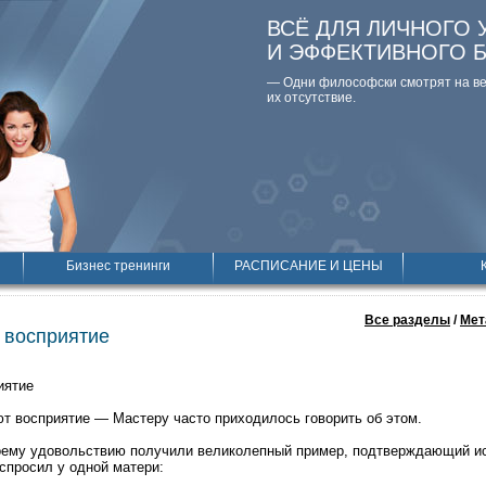
ВСЁ ДЛЯ ЛИЧНОГО 
И ЭФФЕКТИВНОГО 
— Одни философски смотpят на вещ
их отсутствие.
Бизнес тренинги
РАСПИСАНИЕ И ЦЕНЫ
Все разделы
/
Мет
 восприятие
иятие
т восприятие — Мастеру часто приходилось говорить об этом.
оему удовольствию получили великолепный пример, подтверждающий ис
спросил у одной матери: