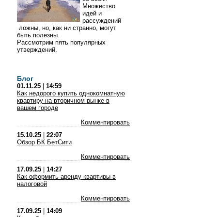
Множество
идей и
рассуждений
ложны, но, как ни странно, могут
быть полезны.
Рассмотрим пять популярных
утверждений.
Блог
01.11.25
|
14:59
Как недорого купить однокомнатную
квартиру на вторичном рынке в
вашем городе
Комментировать
15.10.25
|
22:07
Обзор БК БетСити
Комментировать
17.09.25
|
14:27
Как оформить аренду квартиры в
налоговой
Комментировать
17.09.25
|
14:09