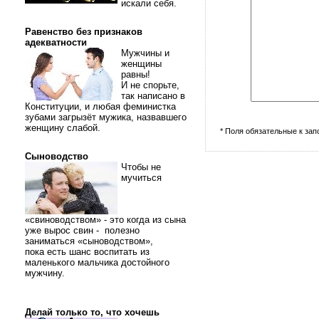
искали себя.
Равенство без признаков
адекватности
Мужчины и
женщины
равны!
И не спорьте,
так написано в
Конституции, и любая феминистка
зубами загрызёт мужика, назвавшего
женщину слабой.
* Поля обязательные к за
Сыноводство
Чтобы не
мучиться
«свиноводством» - это когда из сына
уже вырос свин - полезно
заниматься «сыноводством»,
пока есть шанс воспитать из
маленького мальчика достойного
мужчину.
Делай только то, что хочешь