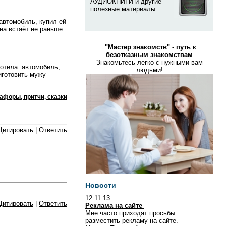
АУДИОКНИГИ и другие
полезные материалы
автомобиль, купил ей
она встаёт не раньше
"
Мастер знакомств
" -
путь к
безотказным знакомствам
Знакомьтесь легко с нужными вам
хотела: автомобиль,
людьми!
иготовить мужу
афоры, притчи, сказки
Цитировать
|
Ответить
Новости
12.11.13
Цитировать
|
Ответить
Реклама на сайте
Мне часто приходят просьбы
разместить рекламу на сайте.