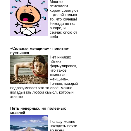
Многие
психологи
хором советуют
– делай только
то, что хочешь!
Никогда не пел
в хоре, и
сейчас спою от
себя.
«Сильная женщина» - понятие-
пустышка
Нет никаких
чётких
формулировок,
что такое
«сильная
женщина».
Точнее, каждый
подразумевает что-то своё, можно
вкладывать любой смысл, который
хочется.
Пять неверных, но полезных
мыслей
Пользу можно
находить почти
во всём.