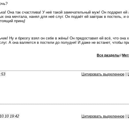
очь?
а! Она так счастлива! У неё такой замечательный муж! Он подарил ей 
ых она мечтала, нанял для неё слуг. Он подаёт ей завтрак в постель, и 
стоящий принц!
ик! Ну и брюзгу взял он себе в жёны! Он предоставил ей всё, что она 
луг. А она валяется в постели до полудня! И даже не встанет, чтобы пр
Все разделы
/
Мет
:53
Цитировать выделенное
|
10.10 19:42
Цитировать выделенное
|