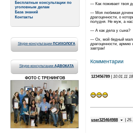
Бесплатные консультации по
— Как поживает твоя д
уголовным делам
База знаний
— Моя любимая доченьк
Контакты
драгоценности, о котор
полудня. Не муж, а на
— А как дела у сына?
— Ох, мой бедный мальч
Skype-консультации
ПСИХОЛОГА
драгоценности, армию с
завтрак!
Комментарии
Skype-консультации
АДВОКАТА
123456789
|
10.01.11 18
ФОТО С ТРЕНИНГОВ
user325464988
|
25.