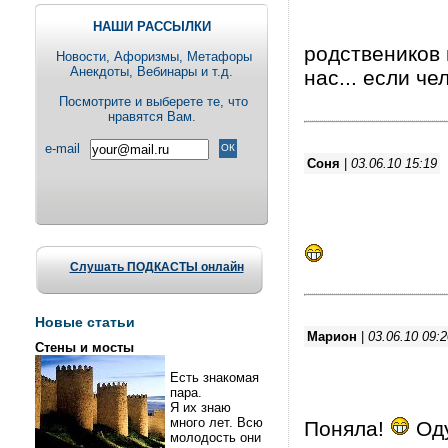
НАШИ РАССЫЛКИ
родствеников 
Новости, Aфоризмы, Метафоры
Анекдоты, Вебинары и т.д.
нас... если че
Посмотрите и выберете те, что
нравятся Вам.
e-mail
Соня
|
03.06.10 15:19
Слушать ПОДКАСТЫ онлайн
Новые статьи
Марион
|
03.06.10 09:2
Стены и мосты
Есть знакомая
пара.
Я их знаю
много лет. Всю
Поняла!
Оду
молодость они