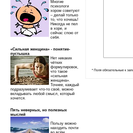
Многие
психологи
хором советуют
– делай только
то, что хочешь!
Никогда не пел
в хоре, и
сейчас спою от
себя.
«Сильная женщина» - понятие-
пустышка
Нет никаких
чётких
формулировок,
* Поля обязательные к за
что такое
«сильная
женщина».
Точнее, каждый
подразумевает что-то своё, можно
вкладывать любой смысл, который
хочется.
Пять неверных, но полезных
мыслей
Пользу можно
находить почти
во всём.