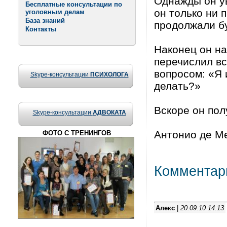
Однажды он ув
Бесплатные консультации по
он только ни 
уголовным делам
База знаний
продолжали б
Контакты
Наконец он на
перечислил вс
вопросом: «Я 
Skype-консультации
ПСИХОЛОГА
делать?»
Вскоре он пол
Skype-консультации
АДВОКАТА
Антонио де Ме
ФОТО С ТРЕНИНГОВ
Комментар
Алекс
|
20.09.10 14:13