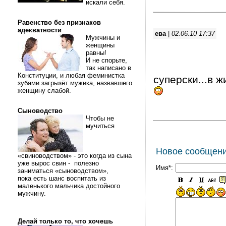
искали себя.
Равенство без признаков
адекватности
ева
|
02.06.10 17:37
Мужчины и
женщины
равны!
И не спорьте,
так написано в
Конституции, и любая феминистка
суперски...в 
зубами загрызёт мужика, назвавшего
женщину слабой.
Сыноводство
Чтобы не
мучиться
Новое сообщен
«свиноводством» - это когда из сына
уже вырос свин - полезно
Имя*:
заниматься «сыноводством»,
пока есть шанс воспитать из
маленького мальчика достойного
мужчину.
Делай только то, что хочешь