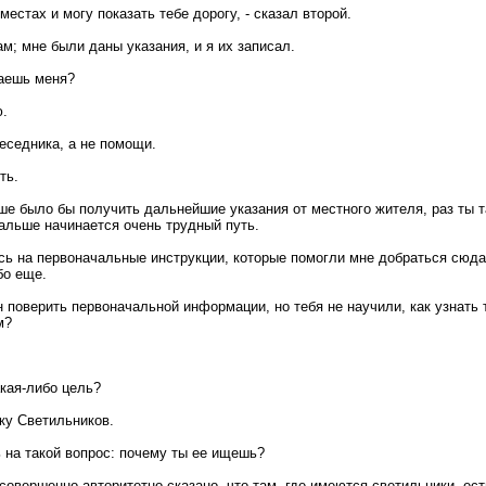
 местах и могу показать тебе дорогу, - сказал второй.
сам; мне были даны указания, и я их записал.
ваешь меня?
ю.
еседника, а не помощи.
ть.
чше было бы полyчить дальнейшие указания от местного жителя, pаз ты т
дальше начинается очень трудный путь.
сь на первоначальные инструкции, котоpые помогли мне добраться сюда.
бо еще.
н поверить первоначальной информации, но тебя не научили, как узнать 
м?
акая-либо цель?
вку Светильников.
ь на такой вопpос: почемy ты ее ищешь?
совершенно авторитетно сказано, что там, где имеются светильники, ест