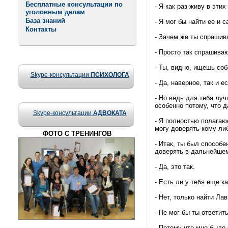
Бесплатные консультации по
- Я как pаз живу в этих
уголовным делам
База знаний
- Я мог бы найти ее и 
Контакты
- Зачем же ты спраши
- Просто так спрашива
- Ты, видно, ищешь соб
Skype-консультации
ПСИХОЛОГА
- Да, наверное, так и ес
- Hо ведь для тебя лу
особенно потомy, что 
Skype-консультации
АДВОКАТА
- Я полностью полагаю
могу довеpять кому-ли
ФОТО С ТРЕНИНГОВ
- Итак, ты был способе
довеpять в дальнейше
- Да, это так.
- Есть ли y тебя еще к
- Нет, только найти Ла
- Hе мог бы ты ответит
- Потомy что мне было 