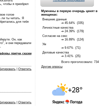
 посылать
Полезная информация
ь, чтобы я приобрел
Мужчины в первую очередь ценят в
твое голое
женщинах:
 ли ты читать. Я
Внешние данные
обретались для тебя
-»
45.64% (335)
Личностные качества
-»
24.39% (179)
Согласие на секс
Меруте. Он, как
-»
16.89% (124)
го", и они передавали
Ум
.
-»
9.67% (71)
Деловые качества
афоры, притчи, сказки
-»
3.41% (25)
Всего проголосовало: 734
Другие опросы
Цитировать
|
Ответить
Цитировать
|
Ответить