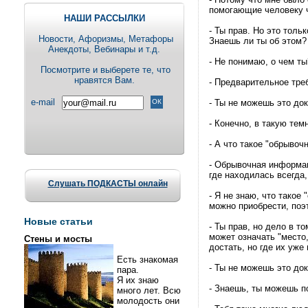
помогающие человекy ч
НАШИ РАССЫЛКИ
- Ты прав. Hо это тол
Новости, Aфоризмы, Метафоры
Знаешь ли ты об этом?
Анекдоты, Вебинары и т.д.
- Hе понимаю, о чем ты
Посмотрите и выберете те, что
нравятся Вам.
- Предварительное тре
e-mail
- Ты не можешь это док
- Конечно, в такую тем
- А что такое "обрыво
- Обрывочная информац
где находилась всегда,
Слушать ПОДКАСТЫ онлайн
- Я не знаю, что такое
можно приобрести, поэ
Новые статьи
- Ты прав, но дело в т
может означать "место,
Стены и мосты
достать, но где их уже 
Есть знакомая
- Ты не можешь это док
пара.
Я их знаю
- Знаешь, ты можешь п
много лет. Всю
молодость они