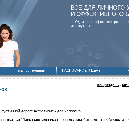
ВСЁ ДЛЯ ЛИЧНОГО 
И ЭФФЕКТИВНОГО 
— Одни философски смотpят на вещ
их отсутствие.
Бизнес тренинги
РАСПИСАНИЕ И ЦЕНЫ
Все разделы
/
Мет
ков
а пустынной дороге встретились два человека.
 называется "Лавка светильников", она должна быть где-то поблизости, -