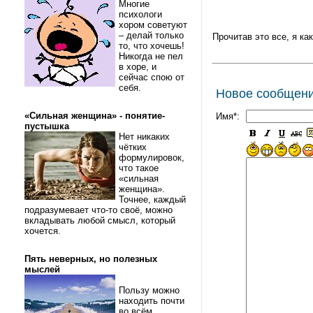
Многие
психологи
хором советуют
– делай только
Прочитав это все, я ка
то, что хочешь!
Никогда не пел
в хоре, и
сейчас спою от
себя.
Новое сообщен
«Сильная женщина» - понятие-
Имя*:
пустышка
Нет никаких
чётких
формулировок,
что такое
«сильная
женщина».
Точнее, каждый
подразумевает что-то своё, можно
вкладывать любой смысл, который
хочется.
Пять неверных, но полезных
мыслей
Пользу можно
находить почти
во всём.