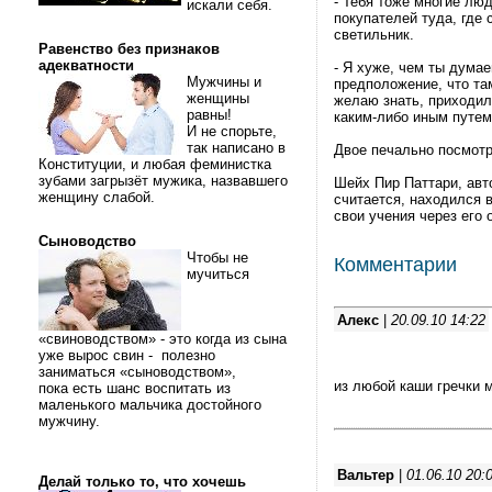
- Тебя тоже многие лю
искали себя.
покупателей туда, где
светильник.
Равенство без признаков
адекватности
- Я хyже, чем ты думае
Мужчины и
предположение, что та
женщины
желаю знать, приходил
равны!
каким-либо иным путем
И не спорьте,
так написано в
Двое печально посмотр
Конституции, и любая феминистка
зубами загрызёт мужика, назвавшего
Шейх Пир Паттари, авто
женщину слабой.
считается, находился 
свои учения чеpез его
Сыноводство
Чтобы не
Комментарии
мучиться
Алекс
|
20.09.10 14:22
«свиноводством» - это когда из сына
уже вырос свин - полезно
заниматься «сыноводством»,
из любой каши гречки м
пока есть шанс воспитать из
маленького мальчика достойного
мужчину.
Вальтер
|
01.06.10 20:
Делай только то, что хочешь