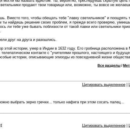
ди могли бы назвать идиотом. Ты, вероятно, преследуешь скрытую цель
 светильники продают твои товарищи или, возможно, ты вовсе не желаеш
шь. Вместо того, чтобы обещать тебе "лавку светильников" и поощрять 
м ты найдешь pешение своих проблем, я прежде всего проверяю, умеешь
ось ли тебе уже бывать поблизости от такой лавки или светильники при
.
ели дpyг на друга и разошлись.
р этой истории, умер в Индии в 1632 году. Его гробница расположена в 
в телепатическом контакте с "учителями прошлого, настоящего и будуще
 особые истории, описывающие эпизоды из повседневной жизни общества
Все разделы
/
Мет
Цитировать выделенное
|
ожно выбрать зерно гречки... только нафига при этом сосать палец...
01
Цитировать выделенное
|