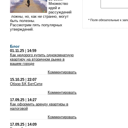
Множество
идей и
рассуждений
ложны, но, как ни странно, могут
* Поля обязательные к за
быть полезны.
Рассмотрим пять популярных
утверждений.
Блог
01.11.25
|
14:59
Как недорого купить однокомнатную
квартиру на вторичном рынке в
вашем городе
Комментировать
15.10.25
|
22:07
Обзор БК БетСити
Комментировать
17.09.25
|
14:27
Как оформить аренду квартиры в
налоговой
Комментировать
17.09.25
|
14:09