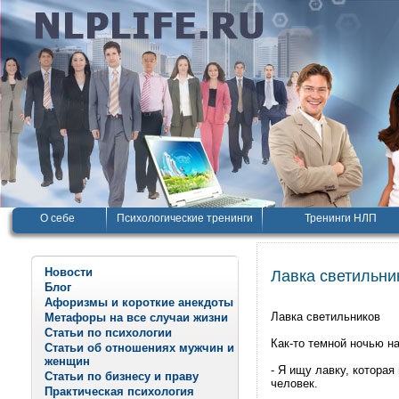
О себе
Психологические тренинги
Тренинги НЛП
Новости
Лавка светильни
Блог
Афоризмы и короткие анекдоты
Лавка светильников
Метафоры на все случаи жизни
Статьи по психологии
Как-то темной ночью н
Статьи об отношениях мужчин и
женщин
- Я ищу лавку, котоpая
Статьи по бизнесу и праву
человек.
Практическая психология