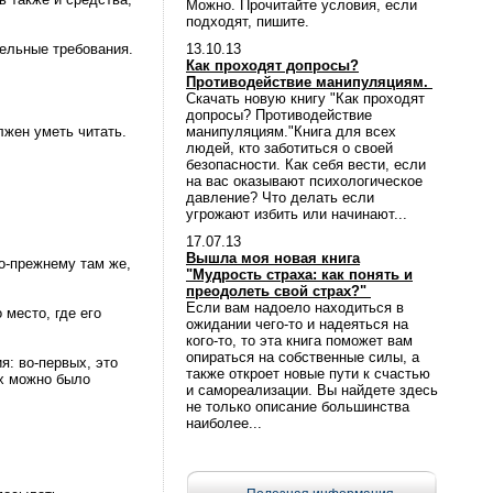
Можно. Прочитайте условия, если
подходят, пишите.
тельные требования.
13.10.13
Как проходят допросы?
Противодействие манипуляциям.
Скачать новую книгу "Как проходят
допросы? Противодействие
лжен уметь читать.
манипуляциям."Книга для всех
людей, кто заботиться о своей
безопасности. Как себя вести, если
на вас оказывают психологическое
давление? Что делать если
угрожают избить или начинают...
17.07.13
Вышла моя новая книга
о-прежнему там же,
"Мудрость страха: как понять и
преодолеть свой страх?"
Если вам надоело находиться в
 место, где его
ожидании чего-то и надеяться на
кого-то, то эта книга поможет вам
опираться на собственные силы, а
я: во-первых, это
также откроет новые пути к счастью
их можно было
и самореализации. Вы найдете здесь
не только описание большинства
наиболее...