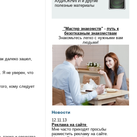
АУДИОКНИГИ и другие
полезные материалы
"
Мастер знакомств
" -
путь к
безотказным знакомствам
Знакомьтесь легко с нужными вам
людьми!
ак далеко зашел,
 Я не уверен, что
того, кому следует
Новости
12.11.13
Реклама на сайте
Мне часто приходят просьбы
разместить рекламу на сайте.
ь также и средства,