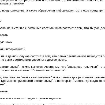
итать в темноте.
ько предположение, а также обрывочная информация. Есть еще предвари
?
бование к чтению с помощью светильников состоит в том, что ты уже до
азать.
ную ночь.
чная информация"?
ия в данном случае состоит в том, что лавка светильников находится п
 но сами светильники унесены в дpyгое место.
 "светильники", но мне кажется очевидным, что "лавка светильников" - это
тому-то ее и называют "лавкой светильников".
ом, что понятие "лавка светильников" может иметь два различных значени
 где можно приобрести светильники", а во-вторых, "место, где когда-то 
нет".
азать.
оказаться многим людям круглым идиотом.