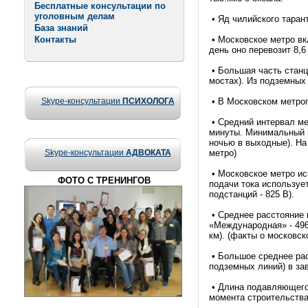
Бесплатные консультации по
уголовным делам
• Яд чилийского тарант
База знаний
Контакты
• Московское метро вкл
день оно перевозит 8,
• Большая часть станци
мостах). Из подземных 
Skype-консультации
ПСИХОЛОГА
• В Московском метроп
• Средний интервал ме
минуты. Минимальный и
ночью в выходные). На
Skype-консультации
АДВОКАТА
метро)
• Московское метро ис
ФОТО С ТРЕНИНГОВ
подачи тока использует
подстанций - 825 В).
• Среднее расстояние 
«Международная» - 496
км). (факты о московск
• Большое среднее рас
подземных линий) в за
• Длина подавляющего 
момента строительства