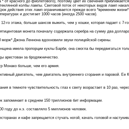
 * от красного до фиолетового), поэтому цвет их свечения приближаетс
теклянной колбы лампы. Световой поток от некоторых видов ламп нака
 Срок действия этих ламп ограничивается прежде всего *временем жизни
пературах и достигает 1000 часов (иногда 2500 часов).
12-го этажа, больше шансов выжить, чем у кошки, которая падает с 7-го
ятицентовая монета поначалу содержала серебра на сумму два доллара
Я морж* Джона Леннона вдохновили звуки полицейской сирены.
нщина имела пропорции куклы Барби, она смогла бы передвигаться толь
ы арестован за бродяжничество.
р Монако больше, чем его армия.
тивный двигатель, чем двигатель внутреннего сгорания и паровой. Ее 
ния в темноте чувствительность глаз к свету возрастает в 10 раз, через 
ек запоминает в среднем 150 триллионов бит информации.
00 году до н.э. составляло 5 миллионов человек.
сторанах и кафе запрещается стучать ногой, качать головой и настукив