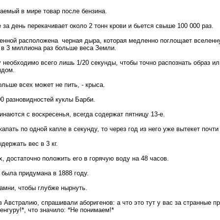
аемый в мире товар после бензина.
за день перекачивает около 2 тонн крови и бьется свыше 100 000 раз.
енной расположена черная дыра, которая медленно поглощает вселенн
 в 3 миллиона раз больше веса Земли.
 необходимо всего лишь 1/20 секунды, чтобы точно распознать образ ил
ядом.
льше всех может не пить, - крыса.
0 разновидностей куклы Барби.
инаются с воскресенья, всегда содержат пятницу 13-е.
капать по одной капле в секунду, то через год из него уже вытекет почти
держать вес в 3 кг.
, достаточно положить его в горячую воду на 48 часов.
была придумана в 1888 году.
амни, чтобы глубже нырнуть.
в Австралию, спрашивали аборигенов: а что это тут у вас за странные 
енгуру!*, что значило: *Не понимаем!*