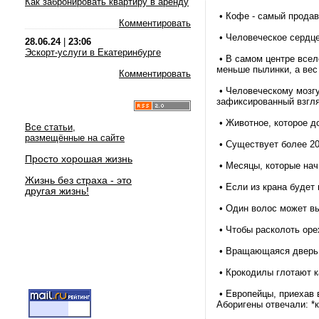
Как забронировать квартиру в аренду
• Кофе - самый продав
Комментировать
• Человеческое сердце 
28.06.24
|
23:06
Эскорт-услуги в Екатеринбурге
• В самом центре всел
меньше пылинки, а вес
Комментировать
• Человеческому мозгу
зафиксированный взгл
• Животное, которое до
Все статьи,
размещённые на сайте
• Существует более 20
Просто хорошая жизнь
• Месяцы, которые нач
Жизнь без страха - это
• Если из крана будет 
другая жизнь!
• Один волос может вы
• Чтобы расколоть орех
• Вращающаяся дверь 
• Крокодилы глотают к
• Европейцы, приехав 
Аборигены отвечали: *к