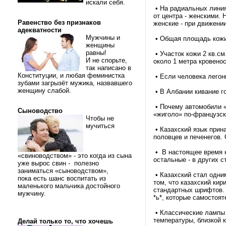
искали себя.
• На радиальных линия
от центра - женскими.
Равенство без признаков
женские - при движени
адекватности
Мужчины и
• Общая площадь кожи 
женщины
равны!
• Участок кожи 2 кв.см
И не спорьте,
около 1 метра кровено
так написано в
Конституции, и любая феминистка
• Если человека легонь
зубами загрызёт мужика, назвавшего
женщину слабой.
• В Албании кивание го
• Почему автомобили «
Сыноводство
«жиголо» по-французск
Чтобы не
мучиться
• Казахский язык прин
половцев и печенегов.
• В настоящее время н
«свиноводством» - это когда из сына
остальные - в других с
уже вырос свин - полезно
заниматься «сыноводством»,
• Казахский стал одни
пока есть шанс воспитать из
том, что казахский ки
маленького мальчика достойного
стандартных шрифтов. 
мужчину.
*ь*, которые самостоят
• Классические лампы 
температуры, близкой 
Делай только то, что хочешь