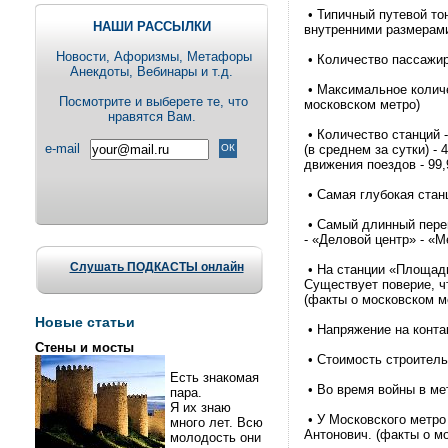
• Типичный путевой то
НАШИ РАССЫЛКИ
внутренними размерами
Новости, Aфоризмы, Метафоры
• Количество пассажир
Анекдоты, Вебинары и т.д.
• Максимальное количе
Посмотрите и выберете те, что
московском метро)
нравятся Вам.
• Количество станций -
e-mail
(в среднем за сутки) -
движения поездов - 99
• Самая глубокая станц
• Самый длинный перег
- «Деловой центр» - «
Слушать ПОДКАСТЫ онлайн
• На станции «Площадь
Существует поверие, чт
(факты о московском м
Новые статьи
• Напряжение на конта
Стены и мосты
• Стоимость строитель
Есть знакомая
• Во время войны в ме
пара.
Я их знаю
• У Московского метр
много лет. Всю
Антонович. (факты о м
молодость они