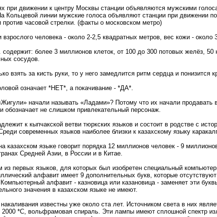
х при движении к центру Москвы станции объявляются мужскими голоса
 На Кольцевой линии мужские голоса объявляют станции при движении по
и против часовой стрелки. (факты о московском метро)
взрослого человека - около 2-2,5 квадратных метров, вес кожи - около 
. содержит: более 3 миллионов клеток, от 100 до 300 потовых желёз, 50
сных сосудов.
ко взять за кисть руки, то у него замедлится ритм сердца и понизится 
ловой означает *НЕТ*, а покачивание - *ДА*.
Жигули» начали называть «Ладами»? Потому что их начали продавать в
и обозначает не слишком привлекательный персонаж.
адлежит к кыпчакской ветви тюркских языков и состоит в родстве с ист
 Среди современных языков наиболее близки к казахскому языку каракалп
а казахском языке говорит порядка 12 миллионов человек - 9 миллионов
транах Средней Азии, в России и в Китае.
м из первых языков, для которых был изобретен специальный компьюте
риллический алфавит имеет 9 дополнительных букв, которые отсутствую
Компьютерный алфавит - казновица или казановица - заменяет эти букв
ельного значения в казахском языке не имеют.
накаливания известны уже около ста лет. Источником света в них являе
к 2000 *С, вольфрамовая спираль. Эти лампы имеют сплошной спектр из