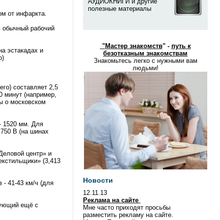
АУДИОКНИГИ и другие
полезные материалы
ом от инфаркта.
 в обычный рабочий
"
Мастер знакомств
" -
путь к
на эстакадах и
безотказным знакомствам
о)
Знакомьтесь легко с нужными вам
людьми!
го) составляет 2,5
0 минут (например,
ы о московском
- 1520 мм. Для
 750 В (на шинах
Деловой центр» и
екстильщики» (3,413
Новости
- 41-43 км/ч (для
12.11.13
Реклама на сайте
вующий ещё с
Мне часто приходят просьбы
разместить рекламу на сайте.