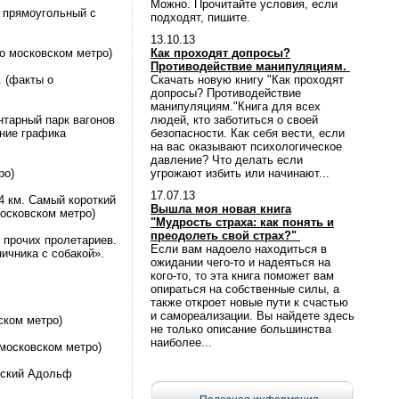
Можно. Прочитайте условия, если
и прямоугольный с
подходят, пишите.
13.10.13
 о московском метро)
Как проходят допросы?
Противодействие манипуляциям.
. (факты о
Скачать новую книгу "Как проходят
допросы? Противодействие
манипуляциям."Книга для всех
ентарный парк вагонов
людей, кто заботиться о своей
ение графика
безопасности. Как себя вести, если
на вас оказывают психологическое
давление? Что делать если
ро)
угрожают избить или начинают...
17.07.13
4 км. Самый короткий
Вышла моя новая книга
московском метро)
"Мудрость страха: как понять и
преодолеть свой страх?"
 прочих пролетариев.
Если вам надоело находиться в
ичника с собакой».
ожидании чего-то и надеяться на
кого-то, то эта книга поможет вам
опираться на собственные силы, а
также откроет новые пути к счастью
и самореализации. Вы найдете здесь
ском метро)
не только описание большинства
наиболее...
московском метро)
вский Адольф