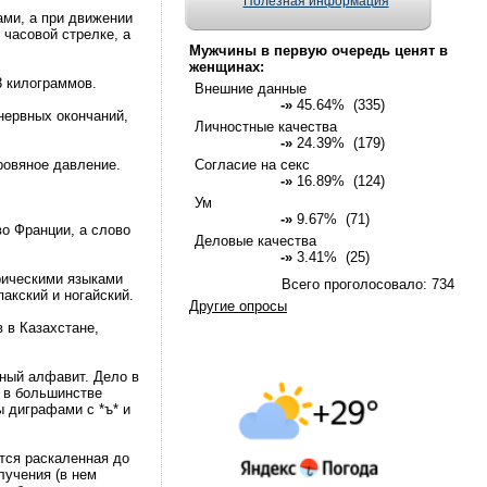
Полезная информация
ми, а при движении
 часовой стрелке, а
Мужчины в первую очередь ценят в
женщинах:
3 килограммов.
Внешние данные
-»
45.64% (335)
 нервных окончаний,
Личностные качества
-»
24.39% (179)
кровяное давление.
Согласие на секс
-»
16.89% (124)
Ум
-»
9.67% (71)
о Франции, а слово
Деловые качества
-»
3.41% (25)
орическими языками
Всего проголосовало: 734
акский и ногайский.
Другие опросы
 в Казахстане,
рный алфавит. Дело в
т в большинстве
ы диграфами с *ъ* и
тся раскаленная до
лучения (в нем