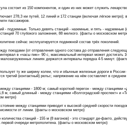
ула состоит из 150 компонентов, и один из них может служить лекарств
ючает 278,3 км путей, 12 линий и 172 станции (включая лёгкое метро);
6 млн пассажиров.
й - подземные. Только девять станций - наземные, и пять - надземные (
станций 70 глубокого заложения, 88 мелкого. (факты о московском метр
олитене сейчас эксплуатируется подвижной состав трёх поколений.
жду поездами (от отправления одного состава до отправления следующе
нтервал в «часы пик»- 90 с, максимальный интервал может достигать 1
 малозагруженных линиях держатся интервалы порядка 4-5 минут. (факт
пользует ту же ширину колеи, что и обычные железные дороги в России 
ся третий (контактный) рельс; напряжение на нём составляет в среднем
между станциями - 1800 м; самый короткий перегон - между станциями «
,8 м, самый длинный - между станциями «Волгоградский проспект» и «Т
ом метро)
стояние между станциями приводит к высокой средней скорости поездов 
висимости от линии. (факты о московском метро)
количества станций - 155 м (8 вагонов) - это стандарт де-факто, дейст
 первой очереди метрополитена. (факты о московском метро)