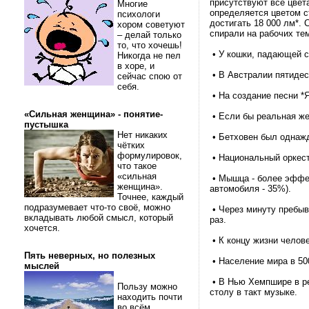
присутствуют все цвета
Многие
определяется цветом с
психологи
достигать 18 000 лм*.
хором советуют
спирали на рабочих тем
– делай только
то, что хочешь!
• У кошки, падающей с 
Никогда не пел
в хоре, и
• В Австралии пятидес
сейчас спою от
себя.
• На создание песни *
«Сильная женщина» - понятие-
• Если бы реальная же
пустышка
Нет никаких
• Бетховен был однажд
чётких
формулировок,
• Национальный оркест
что такое
«сильная
• Мышца - более эффек
женщина».
автомобиля - 35%).
Точнее, каждый
подразумевает что-то своё, можно
• Через минуту пребыва
вкладывать любой смысл, который
раз.
хочется.
• К концу жизни челов
Пять неверных, но полезных
• Население мира в 50
мыслей
• В Нью Хемпшире в ре
Пользу можно
столу в такт музыке.
находить почти
во всём.