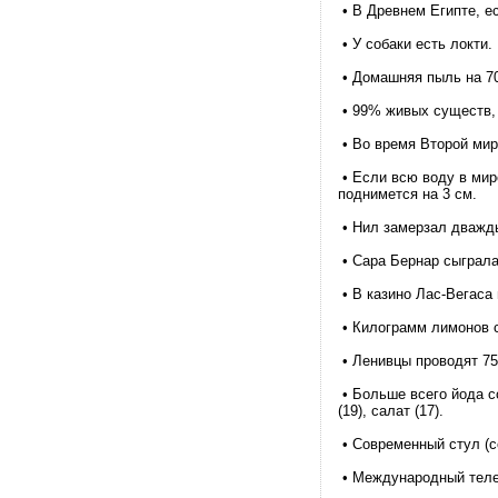
• В Древнем Египте, е
• У собаки есть локти.
• Домашняя пыль на 70
• 99% живых существ,
• Во время Второй мир
• Если всю воду в мир
поднимется на 3 см.
• Нил замерзал дважды 
• Сара Бернар сыграла
• В казино Лас-Вегаса 
• Килограмм лимонов с
• Ленивцы проводят 75
• Больше всего йода со
(19), салат (17).
• Современный стул (с
• Международный теле