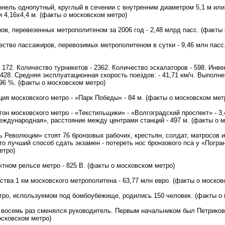
ннель однопутный, круглый в сечении с внутренним диаметром 5,1 м ил
 4,16х4,4 м. (факты о московском метро)
ов, перевезенных метрополитеном за 2006 год - 2,48 млрд пасс. (факты
ство пассажиров, перевозимых метрополитеном в сутки - 9,46 млн пасс
 172. Количество турникетов - 2362. Количество эскалаторов - 598. Инв
 4428. Средняя эксплуатационная скорость поездов: - 41,71 км/ч. Выполн
,96 %. (факты о московском метро)
ия московского метро - «Парк Победы» - 84 м. (факты о московском мет
он московского метро - «Текстильщики» - «Волгоградский проспект» - 3,
Международная», расстояние между центрами станций - 497 м. (факты о 
 Революции» стоят 76 бронзовых рабочих, крестьян, солдат, матросов и
о лучший способ сдать экзамен - потереть нос бронзового пса у «Погран
етро)
ктном рельсе метро - 825 В. (факты о московском метро)
ства 1 км московского метрополитена - 63,77 млн евро. (факты о москов
тро, используемом под бомбоубежище, родились 150 человек. (факты о 
о восемь раз сменялся руководитель. Первым начальником был Петрико
осковском метро)