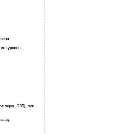
ерева.
 его уровень
т перец (135), лук
назад.