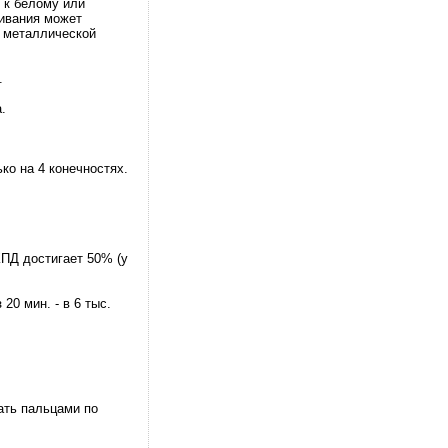
я к белому или
ливания может
* металлической
.
.
ко на 4 конечностях.
КПД достигает 50% (у
20 мин. - в 6 тыс.
ать пальцами по