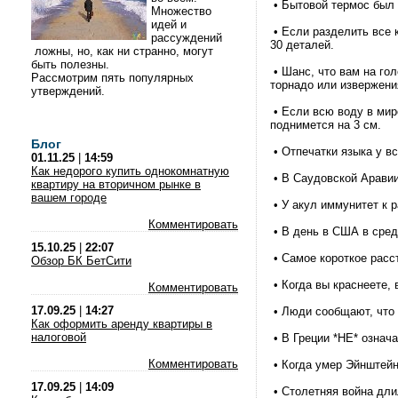
• Бытовой термос был 
Множество
идей и
• Если разделить все 
рассуждений
30 деталей.
ложны, но, как ни странно, могут
быть полезны.
• Шанс, что вам на гол
Рассмотрим пять популярных
торнадо или извержени
утверждений.
• Если всю воду в мир
поднимется на 3 см.
Блог
• Отпечатки языка у в
01.11.25
|
14:59
Как недорого купить однокомнатную
• В Саудовской Аравии
квартиру на вторичном рынке в
вашем городе
• У акул иммунитет к р
Комментировать
• В день в США в сред
15.10.25
|
22:07
• Самое короткое расст
Обзор БК БетСити
• Когда вы краснеете,
Комментировать
17.09.25
|
14:27
• Люди сообщают, что 
Как оформить аренду квартиры в
налоговой
• В Греции *НЕ* означа
Комментировать
• Когда умер Эйнштейн
17.09.25
|
14:09
• Столетняя война дли