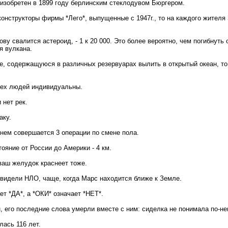
изобретен в 1899 году берлинским стеклодувом Бюргером.
конструкторы фирмы *Лего*, выпущенные с 1947г., то на каждого жителя
ову свалится астероид, - 1 к 20 000. Это более вероятно, чем погибнуть 
я вулкана.
е, содержащуюся в различных резервуарах вылить в открытый океан, то
сех людей индивидуальны.
 нет рек.
аку.
нем совершается 3 операции по смене пола.
ояние от России до Америки - 4 км.
 ваш желудок краснеет тоже.
видели НЛО, чаще, когда Марс находится ближе к Земле.
ет *ДА*, а *ОКИ* означает *НЕТ*.
, его последние слова умерли вместе с ним: сиделка не понимала по-не
лась 116 лет.