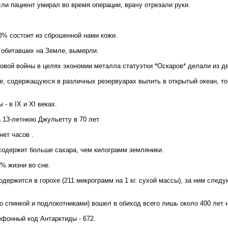
сли пациент умирал во время операции, врачу отрезали руки.
% состоит из сброшенной нами кожи.
 обитавших на Земле, вымерли.
овой войны в целях экономии металла статуэтки *Оскаров* делали из д
е, содержащуюся в различных резервуарах вылить в открытый океан, то
- в IХ и XI веках.
 13-летнюю Джульетту в 70 лет.
нет часов .
одержит больше сахара, чем килограмм земляники.
% жизни во сне.
держится в горохе (211 микрограмм на 1 кг. сухой массы), за ним следую
о спинкой и подлокотниками) вошел в обиход всего лишь около 400 лет 
фонный код Антарктиды - 672.