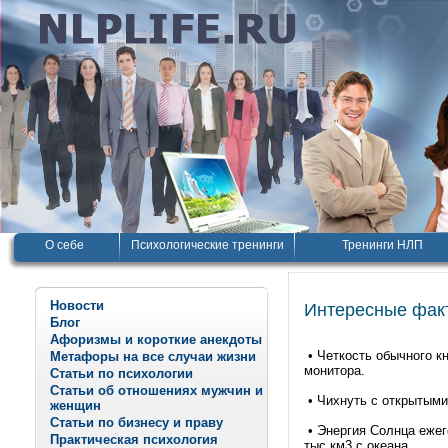
О себе
Психологические тренинги
Тренинги НЛП
Новости
Интересные фак
Блог
Афоризмы и короткие анекдоты
• Четкость обычного кн
Метафоры на все случаи жизни
монитора.
Статьи по психологии
Статьи об отношениях мужчин и
• Чихнуть с открытыми
женщин
Статьи по бизнесу и праву
• Энергия Солнца ежег
Практическая психология
тыс.км3 с океана.