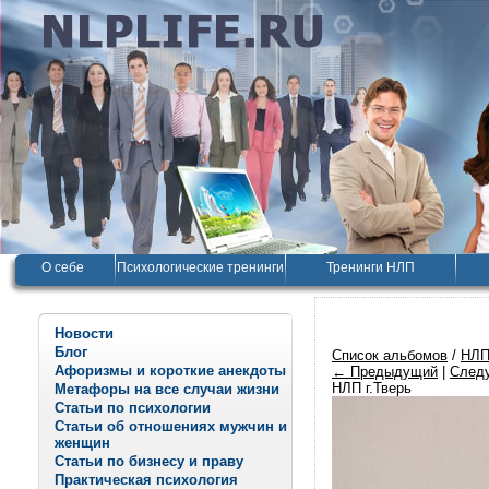
О себе
Психологические тренинги
Тренинги НЛП
Новости
Блог
Список альбомов
/
НЛП
Афоризмы и короткие анекдоты
← Предыдущий
|
След
НЛП г.Тверь
Метафоры на все случаи жизни
Статьи по психологии
Статьи об отношениях мужчин и
женщин
Статьи по бизнесу и праву
Практическая психология