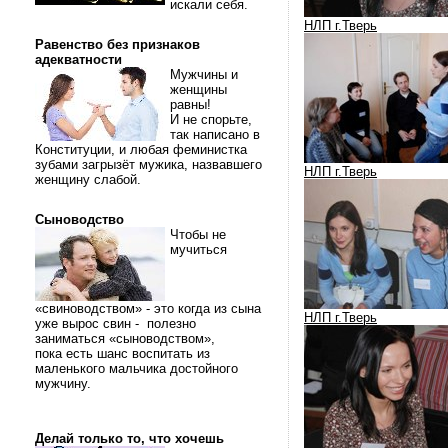
искали себя.
НЛП г.Тверь
Равенство без признаков
адекватности
Мужчины и
женщины
равны!
И не спорьте,
так написано в
Конституции, и любая феминистка
зубами загрызёт мужика, назвавшего
НЛП г.Тверь
женщину слабой.
Сыноводство
Чтобы не
мучиться
«свиноводством» - это когда из сына
НЛП г.Тверь
уже вырос свин - полезно
заниматься «сыноводством»,
пока есть шанс воспитать из
маленького мальчика достойного
мужчину.
Делай только то, что хочешь