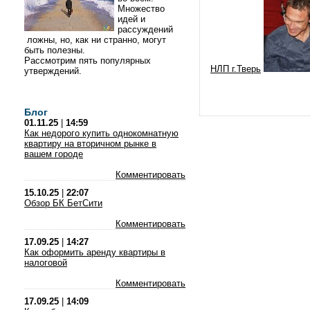
Множество
идей и
рассуждений
ложны, но, как ни странно, могут
быть полезны.
Рассмотрим пять популярных
НЛП г.Тверь
утверждений.
Блог
01.11.25
|
14:59
Как недорого купить однокомнатную
квартиру на вторичном рынке в
вашем городе
Комментировать
15.10.25
|
22:07
Обзор БК БетСити
Комментировать
17.09.25
|
14:27
Как оформить аренду квартиры в
налоговой
Комментировать
17.09.25
|
14:09