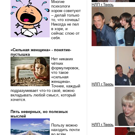
Многие
НЛП г.Тверь
психологи
хором советуют
– делай только
то, что хочешь!
Никогда не пел
в хоре, и
сейчас спою от
себя.
«Сильная женщина» - понятие-
пустышка
Нет никаких
чётких
формулировок,
что такое
«сильная
женщина».
НЛП г.Тверь
Точнее, каждый
подразумевает что-то своё, можно
вкладывать любой смысл, который
хочется.
Пять неверных, но полезных
мыслей
НЛП г.Тверь
Пользу можно
находить почти
во всём.