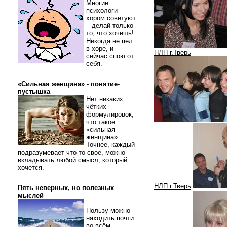
Многие
психологи
хором советуют
– делай только
то, что хочешь!
Никогда не пел
в хоре, и
НЛП г.Тверь
сейчас спою от
себя.
«Сильная женщина» - понятие-
пустышка
Нет никаких
чётких
формулировок,
что такое
«сильная
женщина».
Точнее, каждый
подразумевает что-то своё, можно
вкладывать любой смысл, который
хочется.
НЛП г.Тверь
Пять неверных, но полезных
мыслей
Пользу можно
находить почти
во всём.