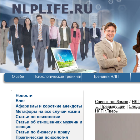
О себе
Психологические тренинги
Тренинги НЛП
Новости
Блог
Список альбомов
/
НЛП
Афоризмы и короткие анекдоты
← Предыдущий
|
След
НЛП г.Тверь
Метафоры на все случаи жизни
Статьи по психологии
Статьи об отношениях мужчин и
женщин
Статьи по бизнесу и праву
Практическая психология