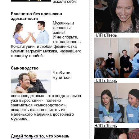
искали себя.
Равенство без признаков
адекватности
Мужчины и
женщины
равны!
НЛП г.Тверь
И не спорьте,
так написано в
Конституции, и любая феминистка
зубами загрызёт мужика, назвавшего
женщину слабой.
Сыноводство
Чтобы не
мучиться
НЛП г.Тверь
«свиноводством» - это когда из сына
уже вырос свин - полезно
заниматься «сыноводством»,
пока есть шанс воспитать из
маленького мальчика достойного
мужчину.
НЛП г.Тверь
Делай только то, что хочешь