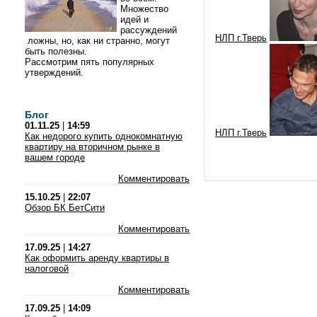
Множество
идей и
рассуждений
НЛП г.Тверь
ложны, но, как ни странно, могут
быть полезны.
Рассмотрим пять популярных
утверждений.
Блог
01.11.25
|
14:59
НЛП г.Тверь
Как недорого купить однокомнатную
квартиру на вторичном рынке в
вашем городе
Комментировать
15.10.25
|
22:07
Обзор БК БетСити
Комментировать
17.09.25
|
14:27
Как оформить аренду квартиры в
налоговой
Комментировать
17.09.25
|
14:09