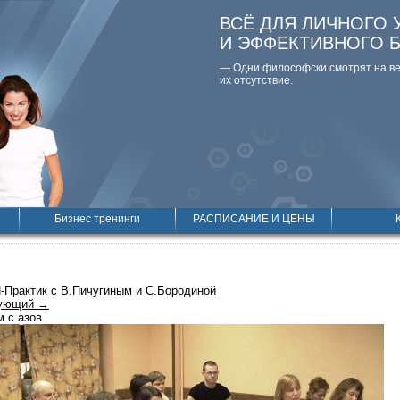
ВСЁ ДЛЯ ЛИЧНОГО 
И ЭФФЕКТИВНОГО 
— Одни философски смотpят на вещ
их отсутствие.
Бизнес тренинги
РАСПИСАНИЕ И ЦЕНЫ
-Практик с В.Пичугиным и С.Бородиной
ующий →
м с азов