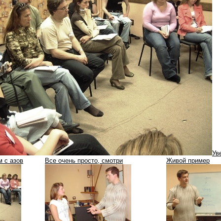
Ув
м с азов
Все очень просто, смотри
Живой пример