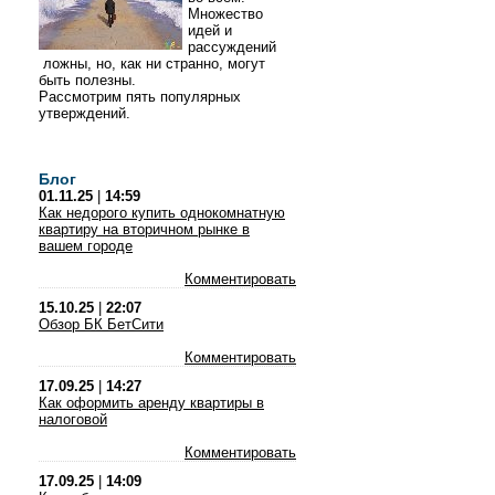
Множество
идей и
рассуждений
ложны, но, как ни странно, могут
быть полезны.
Рассмотрим пять популярных
утверждений.
Блог
01.11.25
|
14:59
Как недорого купить однокомнатную
квартиру на вторичном рынке в
вашем городе
Комментировать
15.10.25
|
22:07
Обзор БК БетСити
Комментировать
17.09.25
|
14:27
Как оформить аренду квартиры в
налоговой
Комментировать
17.09.25
|
14:09