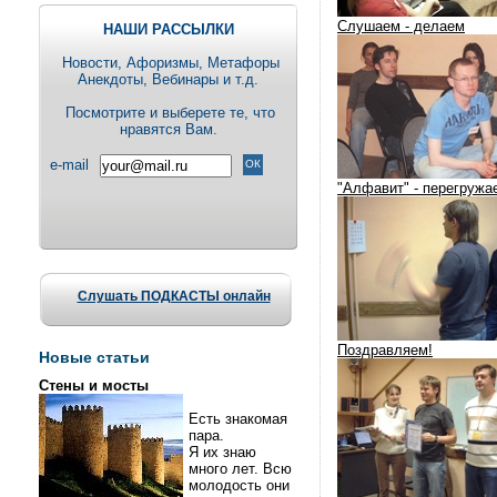
Слушаем - делаем
НАШИ РАССЫЛКИ
Новости, Aфоризмы, Метафоры
Анекдоты, Вебинары и т.д.
Посмотрите и выберете те, что
нравятся Вам.
e-mail
"Алфавит" - перегружа
Слушать ПОДКАСТЫ онлайн
Поздравляем!
Новые статьи
Стены и мосты
Есть знакомая
пара.
Я их знаю
много лет. Всю
молодость они