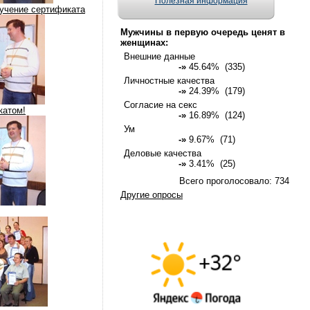
Полезная информация
учение сертификата
Мужчины в первую очередь ценят в
женщинах:
Внешние данные
-»
45.64% (335)
Личностные качества
-»
24.39% (179)
Согласие на секс
катом!
-»
16.89% (124)
Ум
-»
9.67% (71)
Деловые качества
-»
3.41% (25)
Всего проголосовало: 734
Другие опросы