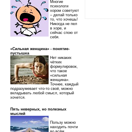
Многие
психологи
хором советуют
– делай только
то, что хочешь!
Никогда не пел
в хоре, и
сейчас спою от
себя.
«Сильная женщина» - понятие-
пустышка
Нет никаких
чётких
формулировок,
что такое
«сильная
женщина».
Точнее, каждый
подразумевает что-то своё, можно
вкладывать любой смысл, который
хочется.
Пять неверных, но полезных
мыслей
Пользу можно
находить почти
во всём.