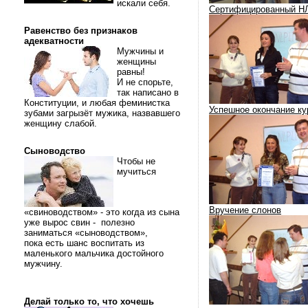
искали себя.
Сертифицированный Н
Равенство без признаков
адекватности
Мужчины и
женщины
равны!
И не спорьте,
так написано в
Конституции, и любая феминистка
Успешное окончание ку
зубами загрызёт мужика, назвавшего
женщину слабой.
Сыноводство
Чтобы не
мучиться
Вручение слонов
«свиноводством» - это когда из сына
уже вырос свин - полезно
заниматься «сыноводством»,
пока есть шанс воспитать из
маленького мальчика достойного
мужчину.
Делай только то, что хочешь