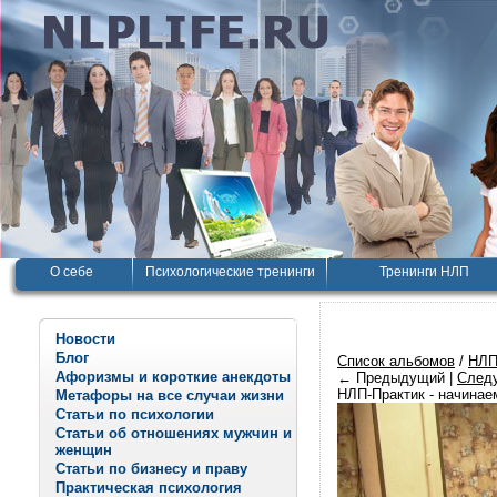
О себе
Психологические тренинги
Тренинги НЛП
Новости
Блог
Список альбомов
/
НЛП
Афоризмы и короткие анекдоты
← Предыдущий |
След
НЛП-Практик - начинае
Метафоры на все случаи жизни
Статьи по психологии
Статьи об отношениях мужчин и
женщин
Статьи по бизнесу и праву
Практическая психология