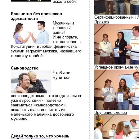
искали себя.
Равенство без признаков
Сертифицированный Н
адекватности
Практик
Мужчины и
женщины
равны!
И не спорьте,
так написано в
Конституции, и любая феминистка
зубами загрызёт мужика, назвавшего
женщину слабой.
Успешное окончание ку
Сыноводство
Чтобы не
мучиться
«свиноводством» - это когда из сына
уже вырос свин - полезно
заниматься «сыноводством»,
пока есть шанс воспитать из
Вручение слонов
маленького мальчика достойного
мужчину.
Делай только то, что хочешь