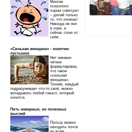
Многие
психологи
хором советуют
– делай только
то, что хочешь!
Никогда не пел
в хоре, и
сейчас спою от
себя.
«Сильная женщина» - понятие-
пустышка
Нет никаких
чётких
формулировок,
что такое
«сильная
женщина».
Точнее, каждый
подразумевает что-то своё, можно
вкладывать любой смысл, который
хочется.
Пять неверных, но полезных
мыслей
Пользу можно
находить почти
во всём.