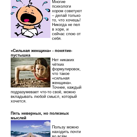
Многие
психологи
хором советуют
– делай только
то, что хочешь!
Никогда не пел
в хоре, и
сейчас спою от
себя.
«Сильная женщина» - понятие-
пустышка
Нет никаких
чётких
формулировок,
что такое
«сильная
женщина».
Точнее, каждый
подразумевает что-то своё, можно
вкладывать любой смысл, который
хочется.
Пять неверных, но полезных
мыслей
Пользу можно
находить почти
во всём.