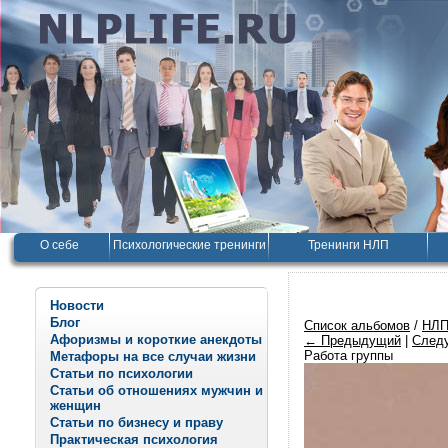
О себе
Психологические тренинги
Тренинги НЛП
Новости
Блог
Список альбомов
/
НЛП
Афоризмы и короткие анекдоты
← Предыдущий
|
След
Работа группы
Метафоры на все случаи жизни
Статьи по психологии
Статьи об отношениях мужчин и
женщин
Статьи по бизнесу и праву
Практическая психология