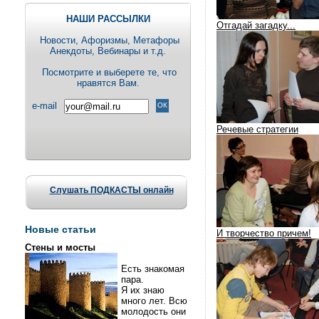
НАШИ РАССЫЛКИ
Отгадай загадку...
Новости, Aфоризмы, Метафоры
Анекдоты, Вебинары и т.д.
Посмотрите и выберете те, что
нравятся Вам.
e-mail
Речевые стратегии
Слушать ПОДКАСТЫ онлайн
Новые статьи
И творчество причем!
Стены и мосты
Есть знакомая
пара.
Я их знаю
много лет. Всю
молодость они