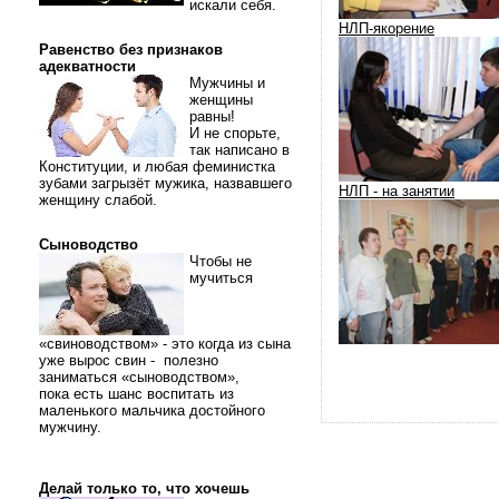
искали себя.
НЛП-якорение
Равенство без признаков
адекватности
Мужчины и
женщины
равны!
И не спорьте,
так написано в
Конституции, и любая феминистка
зубами загрызёт мужика, назвавшего
НЛП - на занятии
женщину слабой.
Сыноводство
Чтобы не
мучиться
«свиноводством» - это когда из сына
уже вырос свин - полезно
заниматься «сыноводством»,
пока есть шанс воспитать из
маленького мальчика достойного
мужчину.
Делай только то, что хочешь