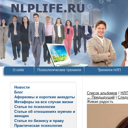
О себе
Психологические тренинги
Тренинги НЛП
Новости
Блог
Список альбомов
/
НЛП
Афоризмы и короткие анекдоты
← Предыдущий
|
След
Живая радость
Метафоры на все случаи жизни
Статьи по психологии
Статьи об отношениях мужчин и
женщин
Статьи по бизнесу и праву
Практическая психология