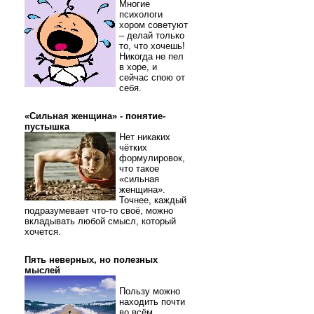
Многие
психологи
хором советуют
– делай только
то, что хочешь!
Никогда не пел
в хоре, и
сейчас спою от
себя.
«Сильная женщина» - понятие-
пустышка
Нет никаких
чётких
формулировок,
что такое
«сильная
женщина».
Точнее, каждый
подразумевает что-то своё, можно
вкладывать любой смысл, который
хочется.
Пять неверных, но полезных
мыслей
Пользу можно
находить почти
во всём.