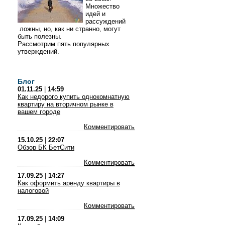
Множество
идей и
рассуждений
ложны, но, как ни странно, могут
быть полезны.
Рассмотрим пять популярных
утверждений.
Блог
01.11.25
|
14:59
Как недорого купить однокомнатную
квартиру на вторичном рынке в
вашем городе
Комментировать
15.10.25
|
22:07
Обзор БК БетСити
Комментировать
17.09.25
|
14:27
Как оформить аренду квартиры в
налоговой
Комментировать
17.09.25
|
14:09