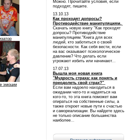
Можно. Прочитайте условия, если
подходят, пишите.
13.10.13
Как проходят допросы?
Противодействие манипуляциям.
Скачать новую книгу "Как проходят
допросы? Противодействие
манипуляциям."Книга для всех
изатор
людей, кто заботиться о своей
безопасности. Как себя вести, если
на вас оказывают психологическое
давление? Что делать если
угрожают избить или начинают...
17.07.13
Вышла моя новая книга
"Мудрость страха: как понять и
преодолеть свой страх?"
е эмоции
Если вам надоело находиться в
ожидании чего-то и надеяться на
кого-то, то эта книга поможет вам
опираться на собственные силы, а
также откроет новые пути к счастью
и самореализации. Вы найдете здесь
не только описание большинства
наиболее...