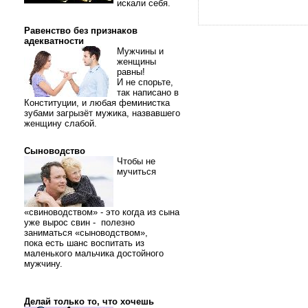
искали себя.
Равенство без признаков
адекватности
Мужчины и
женщины
равны!
И не спорьте,
так написано в
Конституции, и любая феминистка
зубами загрызёт мужика, назвавшего
женщину слабой.
Сыноводство
Чтобы не
мучиться
«свиноводством» - это когда из сына
уже вырос свин - полезно
заниматься «сыноводством»,
пока есть шанс воспитать из
маленького мальчика достойного
мужчину.
Делай только то, что хочешь