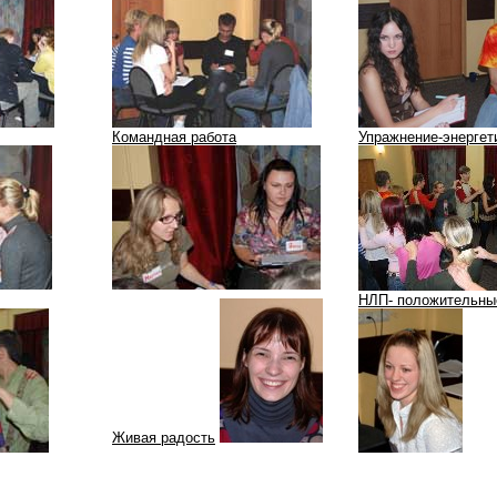
Командная работа
Упражнение-энергет
НЛП- положительны
Живая радость