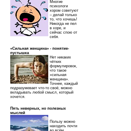
Многие
психологи
хором советуют
– делай только
то, что хочешь!
Никогда не пел
в хоре, и
сейчас спою от
себя.
«Сильная женщина» - понятие-
пустышка
Нет никаких
чётких
формулировок,
что такое
«сильная
женщина».
Точнее, каждый
подразумевает что-то своё, можно
вкладывать любой смысл, который
хочется.
Пять неверных, но полезных
мыслей
Пользу можно
находить почти
во всём.