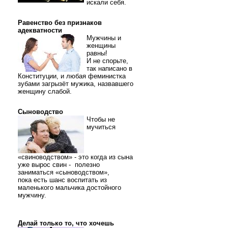
искали себя.
Равенство без признаков
адекватности
Мужчины и
женщины
равны!
И не спорьте,
так написано в
Конституции, и любая феминистка
зубами загрызёт мужика, назвавшего
женщину слабой.
Сыноводство
Чтобы не
мучиться
«свиноводством» - это когда из сына
уже вырос свин - полезно
заниматься «сыноводством»,
пока есть шанс воспитать из
маленького мальчика достойного
мужчину.
Делай только то, что хочешь