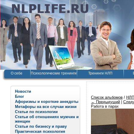
О себе
Психологические тренинги
Тренинги НЛП
Новости
Блог
Список альбомов
/
НЛП
Афоризмы и короткие анекдоты
← Предыдущий
|
След
Работа в парах
Метафоры на все случаи жизни
Статьи по психологии
Статьи об отношениях мужчин и
женщин
Статьи по бизнесу и праву
Практическая психология