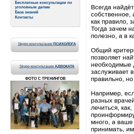
Бесплатные консультации по
Всегда найдёт
уголовным делам
База знаний
собственное, 
Контакты
как правило, 
Тогда зачем н
полезно, а в к
Skype-консультации
ПСИХОЛОГА
Общий критери
позволяет най
необходимые д
Skype-консультации
АДВОКАТА
заслуживает в
правильно, но
ФОТО С ТРЕНИНГОВ
Например, есл
разных врачей
лечиться, как
проинформиру
много, а ваше
принимать, им