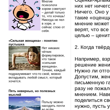
Многие
них нет ничег
психологи
хором советуют
Ничего. Оно 
– делай только
то, что хочешь!
такие «оценщи
Никогда не пел
мнение может 
в хоре, и
сейчас спою от
верят, что вс
себя.
целью – цени
«Сильная женщина» - понятие-
пустышка
2. Когда твёр
Нет никаких
чётких
формулировок,
Например, вз
что такое
«сильная
решение женит
женщина».
Нужно ли отго
Точнее, каждый
подразумевает что-то своё, можно
Допустим, жен
вкладывать любой смысл, который
хочется.
письменную га
разу не пожал
Пять неверных, но полезных
мнением. Нав
мыслей
поделиться св
Пользу можно
нужно, пусть 
находить почти
во всём.