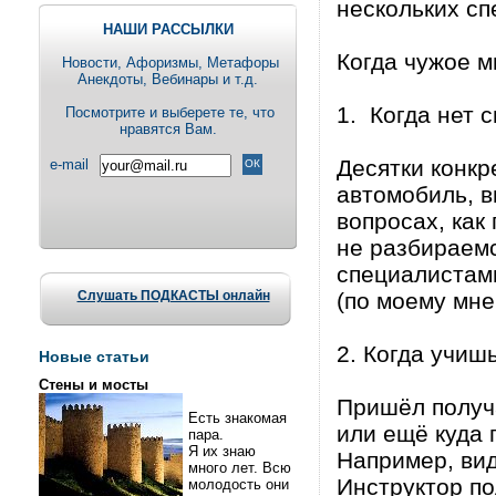
нескольких сп
НАШИ РАССЫЛКИ
Когда чужое 
Новости, Aфоризмы, Метафоры
Анекдоты, Вебинары и т.д.
1. Когда нет с
Посмотрите и выберете те, что
нравятся Вам.
Десятки конкр
e-mail
автомобиль, в
вопросах, как
не разбираемс
специалистами
Слушать ПОДКАСТЫ онлайн
(по моему мне
2. Когда учиш
Новые статьи
Стены и мосты
Пришёл получа
Есть знакомая
или ещё куда 
пара.
Я их знаю
Например, вид
много лет. Всю
Инструктор по
молодость они