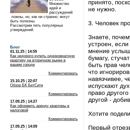
принято, поск
Множество
идей и
не нужно.
рассуждений
ложны, но, как ни странно, могут
быть полезны.
3. Человек пр
Рассмотрим пять популярных
утверждений.
Знаете, почем
устроен, если
Блог
мнение услыша
01.11.25
|
14:59
Как недорого купить однокомнатную
бумагу, стуча
квартиру на вторичном рынке в
быть прав чел
вашем городе
что игнориров
Комментировать
навязчивее, ч
15.10.25
|
22:07
испускают дух
Обзор БК БетСити
право другого
Комментировать
другой - доби
17.09.25
|
14:27
Как оформить аренду квартиры в
налоговой
Хотите подел
Комментировать
17.09.25
|
14:09
Первый отрез