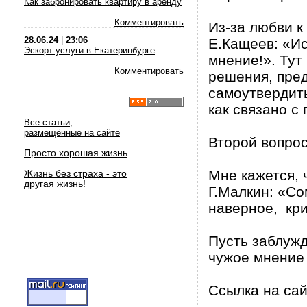
Как забронировать квартиру в аренду
Комментировать
Из-за любви к
28.06.24
|
23:06
Е.Кащеев: «Ис
Эскорт-услуги в Екатеринбурге
мнение!». Тут
Комментировать
решения, пре
самоутвердить
как связано с
Все статьи,
размещённые на сайте
Второй вопрос
Просто хорошая жизнь
Мне кажется, 
Жизнь без страха - это
другая жизнь!
Г.Малкин: «Со
наверное, кри
Пусть заблужд
чужое мнение
Ссылка на са