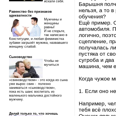
искали себя.
Барышня полча
нельзя, а то 
Равенство без признаков
адекватности
обучения?
Мужчины и
Ещё пример. 
женщины
равны!
автомобиля. П
И не спорьте,
логично, поэт
так написано в
Конституции, и любая феминистка
сцепление, пр
зубами загрызёт мужика, назвавшего
женщину слабой.
получалась ли
пустяка от св
Сыноводство
сугроба и два
Чтобы не
мучиться
машина, чем е
Когда чужое м
«свиноводством» - это когда из сына
уже вырос свин - полезно
заниматься «сыноводством»,
1. Если оно н
пока есть шанс воспитать из
маленького мальчика достойного
мужчину.
Например, чел
тебя всё плох
Делай только то, что хочешь
Оценки-ярлык